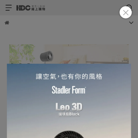
瑞 士 精 品 3 D 循 環 扇
66
最 低
折
起