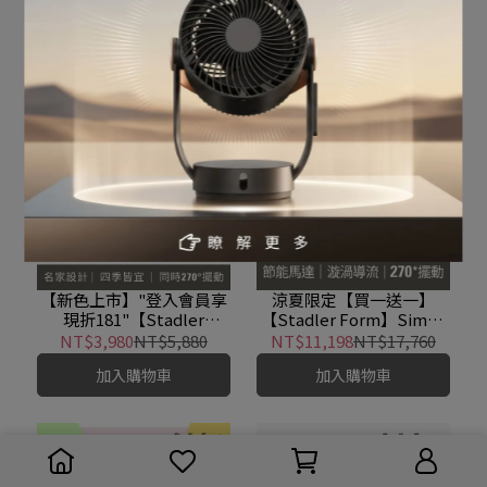
循環扇
預設排序
共 8 件商品
【新色上市】"登入會員享
涼夏限定【買一送一】
現折181"【Stadler
【Stadler Form】Simon
Form】 Leo 3D循環扇-黑
直立式3D循環扇
NT$3,980
NT$5,880
NT$11,198
NT$17,760
加入購物車
加入購物車