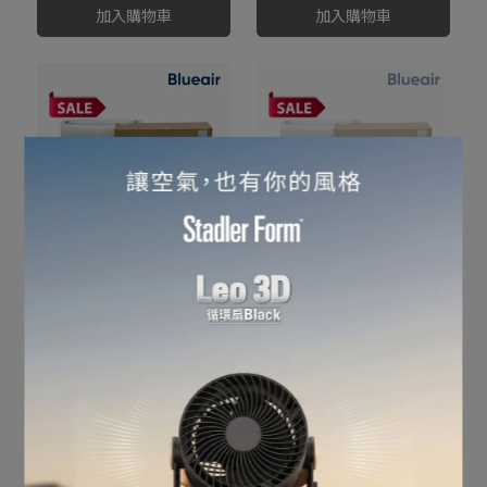
加入購物車
加入購物車
限量5折!【Blueair】
【Blueair】3250i(3250)主
3250i(3250)主濾網(高效微
濾網(高效微粒+活性碳片)-
粒+活性碳片)
T
NT$750
NT$1,499
NT$650
NT$1,499
加入購物車
已售完