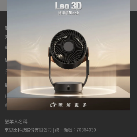
關於我們
客服專線：免付費專線0800-000-104
客服時間：週一至週五 9:00-17:30
購物相關
我的帳戶
服務條款
隱私政策
防詐騙聲明
退貨、退款政策
顧客服務
HDC來思比科技官網
產品註冊 | 享延長保固及額外優惠
商品常見問題
使用手冊
線上申請維修
營業人名稱
來思比科技股份有限公司 | 統一編號：70364030