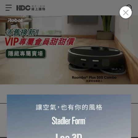
【快閃2/3-2/11】汰舊換新! VIP專屬
隱藏賣場