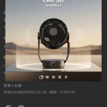
關於我們
客服專線：免付費專線0800-000-104
客服時間：週一至週五 9:00-17:30
購物相關
我的帳戶
服務條款
隱私政策
防詐騙聲明
退貨、退款政策
顧客服務
HDC來思比科技官網
產品註冊 | 享延長保固及額外優惠
商品常見問題
使用手冊
線上申請維修
營業人名稱
來思比科技股份有限公司 | 統一編號：70364030